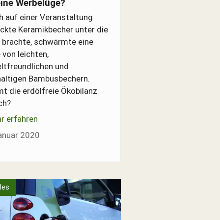
eine Werbelüge?
ch auf einer Veranstaltung
ckte Keramikbecher unter die
 brachte, schwärmte eine
von leichten,
tfreundlichen und
altigen Bambusbechern.
t die erdölfreie Ökobilanz
ich?
r erfahren
anuar 2020
les