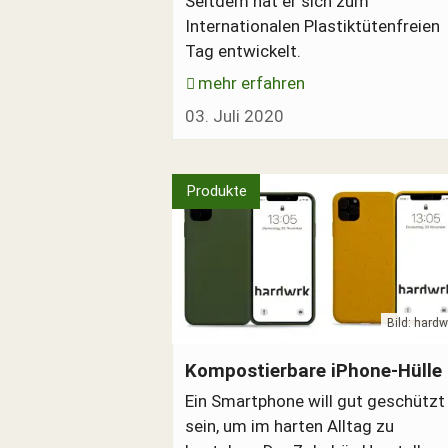
Seitdem hat er sich zum
Internationalen Plastiktütenfreien
Tag entwickelt.
mehr erfahren
03. Juli 2020
Produkte
Bild: hardw
hardwrk Schutzhülle für iPhones
Kompostierbare iPhone-Hülle
Ein Smartphone will gut geschützt
sein, um im harten Alltag zu