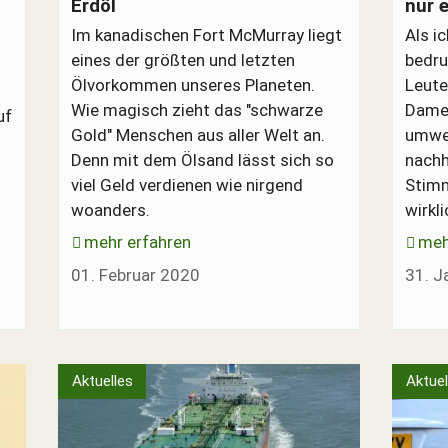
Erdöl
nur 
Im kanadischen Fort McMurray liegt
Als i
eines der größten und letzten
bedru
Ölvorkommen unseres Planeten.
Leute
Wie magisch zieht das "schwarze
Dame 
uf
Gold" Menschen aus aller Welt an.
umwel
Denn mit dem Ölsand lässt sich so
nachh
viel Geld verdienen wie nirgend
Stimm
woanders.
wirkl
mehr erfahren
meh
01. Februar 2020
31. J
Aktuelles
Aktuel