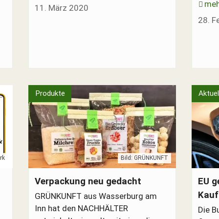
meh
11. März 2020
28. F
Produkte
Aktuel
rk
Bild: GRÜNKUNFT
GRÜNKUNFT NACHHÄLTER
Elektro
Verpackung neu gedacht
EU g
Kauf
GRÜNKUNFT aus Wasserburg am
Inn hat den NACHHÄLTER
Die B