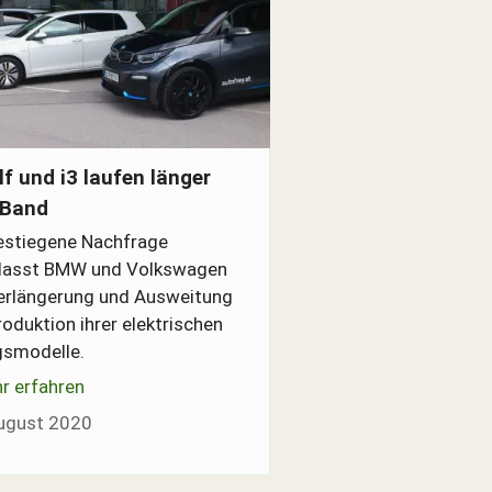
olf, BMW i3
lf und i3 laufen länger
 Band
estiegene Nachfrage
nlasst BMW und Volkswagen
erlängerung und Ausweitung
roduktion ihrer elektrischen
gsmodelle.
r erfahren
ugust 2020