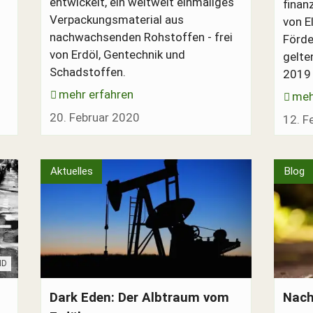
entwickelt, ein weltweit einmaliges
finan
r
Verpackungsmaterial aus
von E
nachwachsenden Rohstoffen - frei
Förde
von Erdöl, Gentechnik und
gelte
Schadstoffen.
2019 
mehr erfahren
meh
20. Februar 2020
12. F
N
Aktuelles
Blog
chen
iff
HD
hen
Abbrechen
sbritannien GB
Dark Eden: Der Albtraum vom Erdöl - Dokumentatio
Bambus-
Dark Eden: Der Albtraum vom
Nach