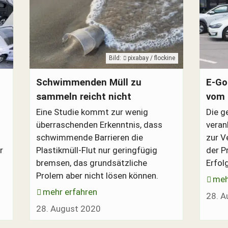
Bild:
pixabay / flockine
Plastik im Meer
VW E-G
Schwimmenden Müll zu
E-Go
sammeln reicht nicht
vom
Eine Studie kommt zur wenig
Die g
überraschenden Erkenntnis, dass
vera
schwimmende Barrieren die
zur V
r
Plastikmüll-Flut nur geringfügig
der P
bremsen, das grundsätzliche
Erfol
Prolem aber nicht lösen können.
meh
mehr erfahren
28. A
28. August 2020