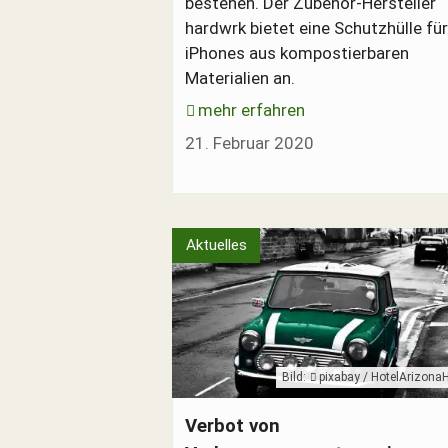
bestehen. Der Zubehör-Hersteller
hardwrk bietet eine Schutzhülle fü
iPhones aus kompostierbaren
Materialien an.
mehr erfahren
21. Februar 2020
SUCHE
Aktuelles
Durchsu
alles
Suchbegr
Bild:
pixabay / HotelArizona
Suc
Mini mit Verbrennungsmotor in Gros
Verbot von