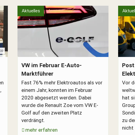
Aktuelles
Aktuel
co
Volkswagen VW e-GOLF
DHL Pos
VW im Februar E-Auto-
Post
Marktführer
Elek
en
Fast 76% mehr Elektroautos als vor
Vor d
,
einem Jahr, konnten im Februar
weltw
2020 abgesetzt werden. Dabei
hat s
wurde die Renault Zoe vom VW E-
Group
Golf auf den zweiten Platz
Sondi
verdrängt.
zu de
nicht
mehr erfahren