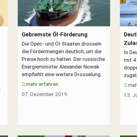
Öl-Tanker, Rohöl-Transport
Elektr
Gebremste Öl-Förderung
Deut
Zula
Die Opec- und Öl-Staaten drosseln
die Fördermengen deutlich, um die
In De
Preise hoch zu halten. Der russische
mit 4
Energieminister Alexander Nowak
doppe
empfiehlt eine weitere Drosselung.
zugel
n
mehr erfahren
meh
r
07. Dezember 2019
13. J