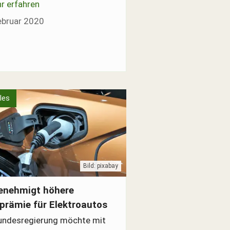
r erfahren
ebruar 2020
les
Bild: pixabay
auto Förderung der Bundesregierung
enehmigt höhere
prämie für Elektroautos
undesregierung möchte mit