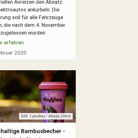
ziellen Anreizen den Absatz
lektroautos ankurbeln. Die
rung soll für alle Fahrzeuge
n, die nach dem 4. November
zugelassen wurden.
r erfahren
ebruar 2020
Bild:
pixabay / Alexas_Fotos
n
Becher - umweltfreundlich und nachhaltig?
haltige Bambusbecher -