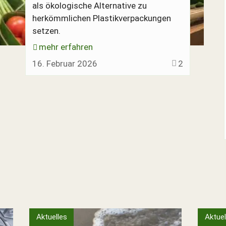
als ökologische Alternative zu
herkömmlichen Plastikverpackungen
setzen.
mehr erfahren
erdölfrei.
16. Februar 2026
2
etter anmelden
etter anmelden
etter anmelden
etter anmelden
etter anmelden
+++
+++
+++
+++
+++
Aktuelles
Aktuel