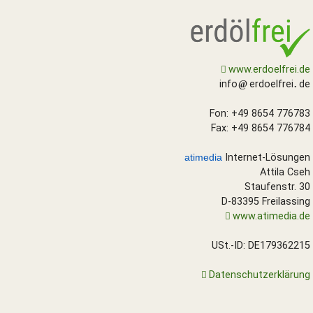
www.erdoelfrei.de
info
erdoelfrei
de
Fon: +49 8654 776783
Fax: +49 8654 776784
ati
media
Internet-Lösungen
Attila Cseh
Staufenstr. 30
D-83395 Freilassing
SUCHEN
www.atimedia.de
Durchsuchen
alles
USt.-ID: DE179362215
Suchbegriff
Datenschutzerklärung
Suchen
Abbrechen