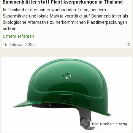
Verpackungen aus Bananenblättern - erdölfrei.
Bananenblätter statt Plastikverpackungen in Thailand
In Thailand gibt es einen wachsenden Trend, bei dem
Supermärkte und lokale Märkte verstärkt auf Bananenblätter als
ökologische Alternative zu herkömmlichen Plastikverpackungen
setzen.
mehr erfahren
16. Februar 2026
2
SUCHEN
Durchsuchen
alles
Suchbegriff
Suchen
Abbrechen
Bild: Reinhard Krätzig