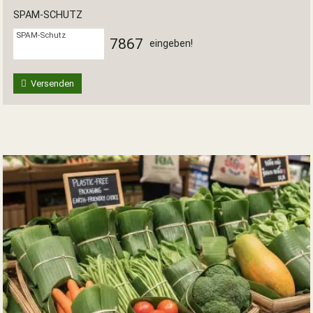
SPAM-SCHUTZ
SPAM-Schutz
7
8
6
7
eingeben!
Versenden
SUCHEN
Durchsuchen
alles
Suchbegriff
Suchen
Abbrechen