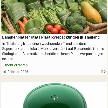
Verpackungen aus Bananenblättern - erdölfrei.
Bananenblätter statt Plastikverpackungen in Thailand
In Thailand gibt es einen wachsenden Trend, bei dem
Supermärkte und lokale Märkte verstärkt auf Bananenblätter als
ökologische Alternative zu herkömmlichen Plastikverpackungen
setzen.
SUCHEN
mehr erfahren
Durchsuchen
16. Februar 2026
2
alles
Suchbegriff
Suchen
Abbrechen