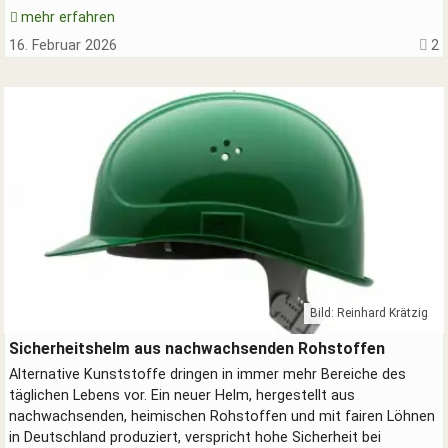
mehr erfahren
16. Februar 2026
2
SUCHEN
Durchsuchen
alles
Suchbegriff
Suchen
Abbrechen
Bild: Reinhard Krätzig
Grüner Sicherheitshelm ohne Erdöl
Sicherheitshelm aus nachwachsenden Rohstoffen
Alternative Kunststoffe dringen in immer mehr Bereiche des
täglichen Lebens vor. Ein neuer Helm, hergestellt aus
nachwachsenden, heimischen Rohstoffen und mit fairen Löhnen
in Deutschland produziert, verspricht hohe Sicherheit bei