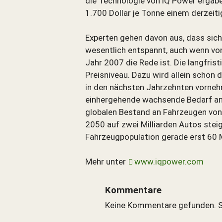
die Technologie von iQ Power ergäbe
1.700 Dollar je Tonne einem derzeiti
Experten gehen davon aus, dass sich 
wesentlich entspannt, auch wenn von
Jahr 2007 die Rede ist. Die langfris
Preisniveau. Dazu wird allein scho
SUCHE
in den nächsten Jahrzehnten vorneh
einhergehende wachsende Bedarf an 
Durchsu
alles
globalen Bestand an Fahrzeugen von
2050 auf zwei Milliarden Autos steig
Suchbegr
Fahrzeugpopulation gerade erst 60 M
Mehr unter
www.iqpower.com
Suc
Kommentare
Keine Kommentare gefunden. S