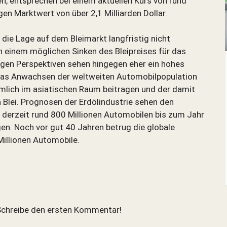
n, entsprechen bei einem aktuellen Kurs von rund
gen Marktwert von über 2,1 Milliarden Dollar.
die Lage auf dem Bleimarkt langfristig nicht
 einem möglichen Sinken des Bleipreises für das
tigen Perspektiven sehen hingegen eher ein hohes
n das Anwachsen der weltweiten Automobilpopulation
N
mlich im asiatischen Raum beitragen und der damit
Blei. Prognosen der Erdölindustrie sehen den
chen
 derzeit rund 800 Millionen Automobilen bis zum Jahr
en. Noch vor gut 40 Jahren betrug die globale
iff
illionen Automobile.
hen
Abbrechen
chreibe den ersten Kommentar!