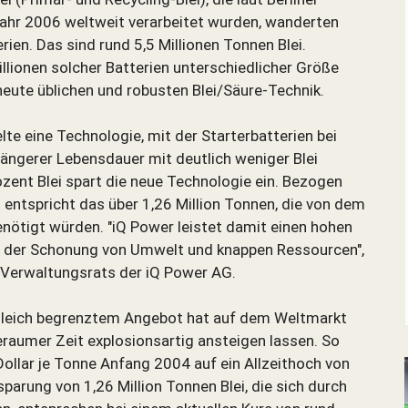
Jahr 2006 weltweit verarbeitet wurden, wanderten
erien. Das sind rund 5,5 Millionen Tonnen Blei.
llionen solcher Batterien unterschiedlicher Größe
 heute üblichen und robusten Blei/Säure-Technik.
e eine Technologie, mit der Starterbatterien bei
ängerer Lebensdauer mit deutlich weniger Blei
ent Blei spart die neue Technologie ein. Bezogen
 entspricht das über 1,26 Million Tonnen, die von dem
enötigt würden. "iQ Power leistet damit einen hohen
nd der Schonung von Umwelt und knappen Ressourcen",
s Verwaltungsrats der iQ Power AG.
ugleich begrenztem Angebot hat auf dem Weltmarkt
eraumer Zeit explosionsartig ansteigen lassen. So
 Dollar je Tonne Anfang 2004 auf ein Allzeithoch von
sparung von 1,26 Million Tonnen Blei, die sich durch