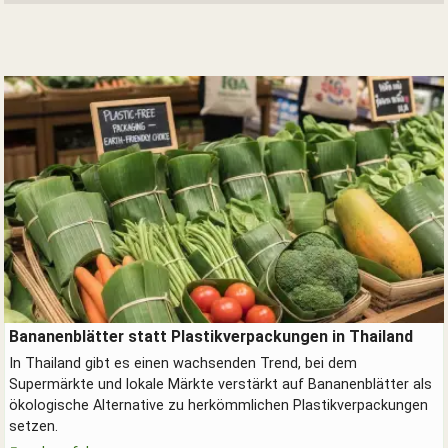
SUCHEN
Durchsuchen
alles
Suchbegriff
Suchen
Abbrechen
Verpackungen aus Bananenblättern - erdölfrei.
Bananenblätter statt Plastikverpackungen in Thailand
In Thailand gibt es einen wachsenden Trend, bei dem
Supermärkte und lokale Märkte verstärkt auf Bananenblätter als
ökologische Alternative zu herkömmlichen Plastikverpackungen
setzen.